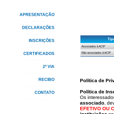
APRESENTAÇÃO
DECLARAÇÕES
Tip
INSCRIÇÕES
Associados à ACIP
Não associados à ACIP
CERTIFICADOS
2ª VIA
RECIBO
Política de Pr
Política de Ins
CONTATO
Os interessados
associado
, d
EFETIVO OU 