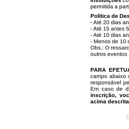
instituições
co
permitida a par
Política de De
- Até 20 dias a
- Até 15 antes 
- Até 10 dias a
- Menos de 10 
Obs.: O ressarc
outros eventos
PARA EFETU
campo abaixo 
responsável pe
Em caso de dú
inscrição, v
acima descrit